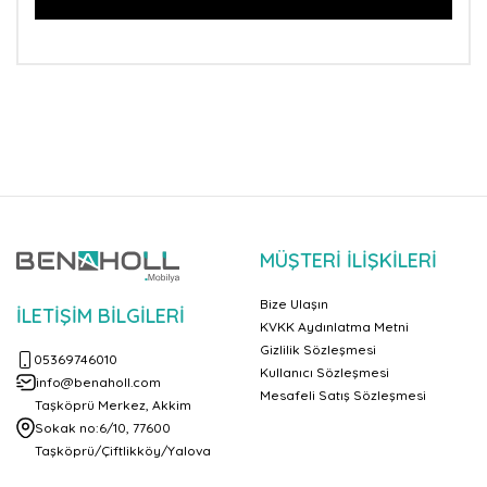
MÜŞTERİ İLİŞKİLERİ
Bize Ulaşın
İLETIŞIM BILGILERI
KVKK Aydınlatma Metni
Gizlilik Sözleşmesi
05369746010
Kullanıcı Sözleşmesi
info@benaholl.com
Mesafeli Satış Sözleşmesi
Taşköprü Merkez, Akkim
Sokak no:6/10, 77600
Taşköprü/Çiftlikköy/Yalova